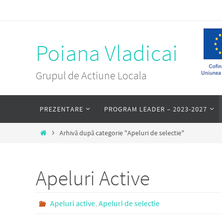
Sari
la
conținut
Poiana Vladicai
Grupul de Actiune Locala
Sari
PREZENTARE
PROGRAM LEADER – 2023-2027
la
conținut
Prima
Arhivă după categorie "Apeluri de selectie"
pagină
Apeluri Active
Apeluri active
,
Apeluri de selectie